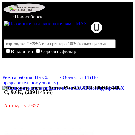
г Новосибирск
В наличии
Сбросить фильтр
Корзина пуста
Очистить корзину
Режим работы: Пн-Сб: 11-17 Обед с 13-14 (По
предварительному звонку)
Чип к картриджу Xerox Phaser 7500 106R01440,
Мессенджер MAX
C, 9,6K, (209114556)
Артикул: vt-9327