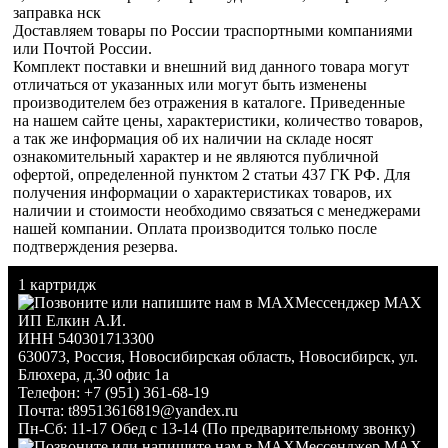
заправка нск
Доставляем товары по России траспортными компаниями
или Почтой России.
Комплект поставки и внешний вид данного товара могут
отличаться от указанных или могут быть изменены
производителем без отражения в каталоге. Приведенные
на нашем сайте цены, характеристики, количество товаров,
а так же информация об их наличии на складе носят
ознакомительный характер и не являются публичной
офертой, определенной пунктом 2 статьи 437 ГК РФ. Для
получения информации о характеристиках товаров, их
наличии и стоимости необходимо связаться с менеджерами
нашей компании. Оплата производится только после
подтверждения резерва.
1 картридж
Мессенджер MAX
ИП Елкин А.И.
ИНН 540301713300
630073
,
Россия
,
Новосибирская область
,
Новосибирск
,
ул.
Блюхера, д.30 офис 1а
Телефон:
+7 (951) 361-68-19
Почта:
t89513616819@yandex.ru
Пн-Сб: 11-17 Обед с 13-14 (По предварительному звонку)
Мессенджер MAX