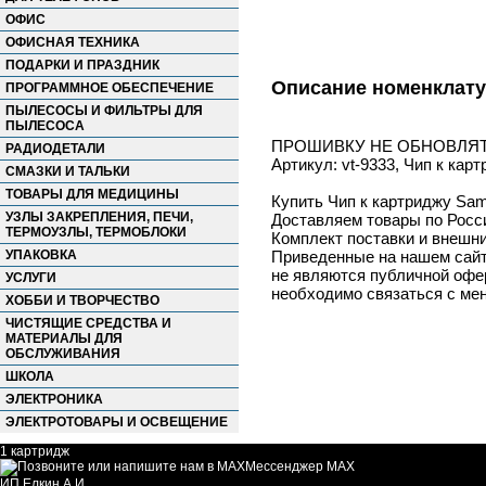
ОФИС
ОФИСНАЯ ТЕХНИКА
ПОДАРКИ И ПРАЗДНИК
Описание номенклат
ПРОГРАММНОЕ ОБЕСПЕЧЕНИЕ
ПЫЛЕСОСЫ И ФИЛЬТРЫ ДЛЯ
ПЫЛЕСОСА
ПРОШИВКУ НЕ ОБНОВЛЯ
РАДИОДЕТАЛИ
Артикул: vt-9333, Чип к к
СМАЗКИ И ТАЛЬКИ
ТОВАРЫ ДЛЯ МЕДИЦИНЫ
Купить Чип к картриджу Sam
УЗЛЫ ЗАКРЕПЛЕНИЯ, ПЕЧИ,
Доставляем товары по Росс
ТЕРМОУЗЛЫ, ТЕРМОБЛОКИ
Комплект поставки и внешни
УПАКОВКА
Приведенные на нашем сайте
не являются публичной офер
УСЛУГИ
необходимо связаться с ме
ХОББИ И ТВОРЧЕСТВО
ЧИСТЯЩИЕ СРЕДСТВА И
МАТЕРИАЛЫ ДЛЯ
ОБСЛУЖИВАНИЯ
ШКОЛА
ЭЛЕКТРОНИКА
ЭЛЕКТРОТОВАРЫ И ОСВЕЩЕНИЕ
1 картридж
Мессенджер MAX
ИП Елкин А.И.