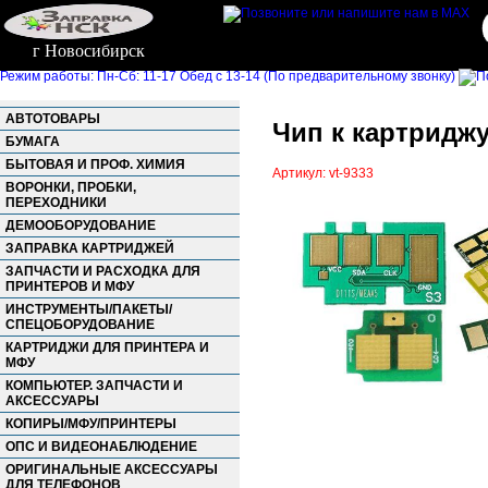
г Новосибирск
Режим работы: Пн-Сб: 11-17 Обед с 13-14 (По предварительному звонку)
АВТОТОВАРЫ
Чип к картриджу
БУМАГА
БЫТОВАЯ И ПРОФ. ХИМИЯ
Артикул: vt-9333
ВОРОНКИ, ПРОБКИ,
ПЕРЕХОДНИКИ
ДЕМООБОРУДОВАНИЕ
ЗАПРАВКА КАРТРИДЖЕЙ
ЗАПЧАСТИ И РАСХОДКА ДЛЯ
ПРИНТЕРОВ И МФУ
ИНСТРУМЕНТЫ/ПАКЕТЫ/
СПЕЦОБОРУДОВАНИЕ
КАРТРИДЖИ ДЛЯ ПРИНТЕРА И
МФУ
КОМПЬЮТЕР. ЗАПЧАСТИ И
АКСЕССУАРЫ
КОПИРЫ/МФУ/ПРИНТЕРЫ
ОПС И ВИДЕОНАБЛЮДЕНИЕ
ОРИГИНАЛЬНЫЕ АКСЕССУАРЫ
ДЛЯ ТЕЛЕФОНОВ