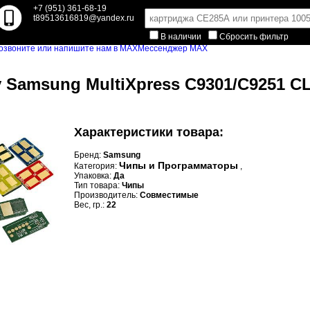
+7 (951) 361-68-19
t89513616819@yandex.ru
В наличии
Сбросить фильтр
Мессенджер MAX
 Samsung MultiXpress C9301/C9251 CLT
Характеристики товара:
Бренд:
Samsung
Чипы и Программаторы
Категория:
,
Упаковка:
Да
Тип товара:
Чипы
Производитель:
Совместимые
Вес, гр.:
22