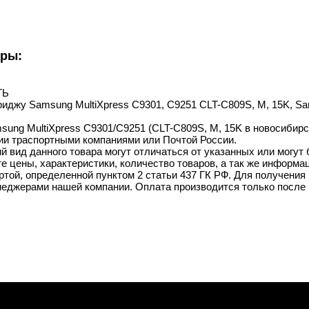
уры:
ТЬ
артриджу Samsung MultiXpress C9301, C9251 CLT-C809S, M, 1
sung MultiXpress C9301/C9251 (CLT-C809S, M, 15K в новосибирск
ии траспортными компаниями или Почтой России.
й вид данного товара могут отличаться от указанных или могут
 цены, характеристики, количество товаров, а так же информац
той, определенной пунктом 2 статьи 437 ГК РФ. Для получения 
неджерами нашей компании. Оплата производится только после 