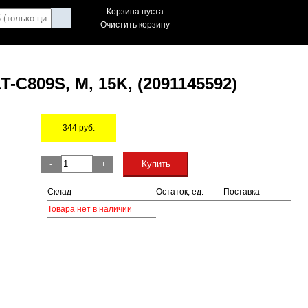
Корзина пуста
Очистить корзину
-C809S, M, 15K, (2091145592)
344
руб.
Остаток
Купить
-
+
Склад
Остаток, ед.
Поставка
Товара нет в наличии