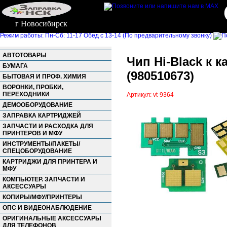
г Новосибирск
Режим работы: Пн-Сб: 11-17 Обед с 13-14 (По предварительному звонку)
АВТОТОВАРЫ
Чип Hi-Black к 
БУМАГА
(980510673)
БЫТОВАЯ И ПРОФ. ХИМИЯ
ВОРОНКИ, ПРОБКИ,
ПЕРЕХОДНИКИ
Артикул: vt-9364
ДЕМООБОРУДОВАНИЕ
ЗАПРАВКА КАРТРИДЖЕЙ
ЗАПЧАСТИ И РАСХОДКА ДЛЯ
ПРИНТЕРОВ И МФУ
ИНСТРУМЕНТЫ/ПАКЕТЫ/
СПЕЦОБОРУДОВАНИЕ
КАРТРИДЖИ ДЛЯ ПРИНТЕРА И
МФУ
КОМПЬЮТЕР. ЗАПЧАСТИ И
АКСЕССУАРЫ
КОПИРЫ/МФУ/ПРИНТЕРЫ
ОПС И ВИДЕОНАБЛЮДЕНИЕ
ОРИГИНАЛЬНЫЕ АКСЕССУАРЫ
ДЛЯ ТЕЛЕФОНОВ