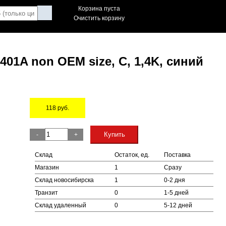
Корзина пуста
Очистить корзину
01A non OEM size, C, 1,4K, синий
118
руб.
Остаток
Купить
-
+
Склад
Остаток, ед.
Поставка
Магазин
1
Сразу
Склад новосибирска
1
0-2 дня
Транзит
0
1-5 дней
Склад удаленный
0
5-12 дней