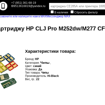
+7 (951) 361-68-19
t89513616819@yandex.ru
В наличии
Сбросить фильтр
Мессенджер MAX
картриджу HP CLJ Pro M252dw/M277 CF4
Характеристики товара:
Бренд:
HP
Чипы
Категория:
,
Цвет:
синий
Упаковка:
Да
Тип товара:
Чипы
Производитель:
Hi-Black
Вес, гр.:
22