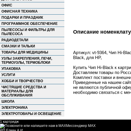
ОФИС
ОФИСНАЯ ТЕХНИКА
ПОДАРКИ И ПРАЗДНИК
ПРОГРАММНОЕ ОБЕСПЕЧЕНИЕ
ПЫЛЕСОСЫ И ФИЛЬТРЫ ДЛЯ
Описание номенклат
ПЫЛЕСОСА
РАДИОДЕТАЛИ
СМАЗКИ И ТАЛЬКИ
Артикул: vt-9364, Чип Hi-Bl
ТОВАРЫ ДЛЯ МЕДИЦИНЫ
Black, для HP,
УЗЛЫ ЗАКРЕПЛЕНИЯ, ПЕЧИ,
ТЕРМОУЗЛЫ, ТЕРМОБЛОКИ
Купить Чип Hi-Black к карт
УПАКОВКА
Доставляем товары по Росс
УСЛУГИ
Комплект поставки и внешни
ХОББИ И ТВОРЧЕСТВО
Приведенные на нашем сайте
не являются публичной офер
ЧИСТЯЩИЕ СРЕДСТВА И
МАТЕРИАЛЫ ДЛЯ
необходимо связаться с ме
ОБСЛУЖИВАНИЯ
ШКОЛА
ЭЛЕКТРОНИКА
ЭЛЕКТРОТОВАРЫ И ОСВЕЩЕНИЕ
1 картридж
Мессенджер MAX
ИП Елкин А.И.