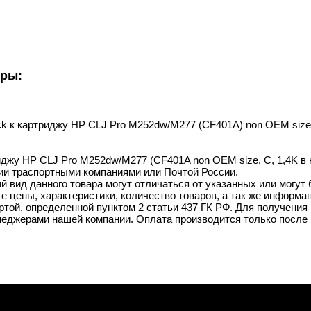
уры:
ack к картриджу HP CLJ Pro M252dw/M277 (CF401A) non OEM size,
риджу HP CLJ Pro M252dw/M277 (CF401A non OEM size, C, 1,4K в 
ии траспортными компаниями или Почтой России.
й вид данного товара могут отличаться от указанных или могут
 цены, характеристики, количество товаров, а так же информац
той, определенной пунктом 2 статьи 437 ГК РФ. Для получения 
неджерами нашей компании. Оплата производится только после 