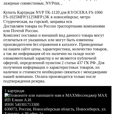
лазерные совместимые, NVPrint, ,
Купить Картридж NVP TK-1120 для KYOCERA FS-1060
FS-1025MFP/1125MFP (3K в новосибирске, метро
Студенческая, на горской, заправка нск
Доставляем товары по России траспортными компаниями
или Почтой России.
Комплект поставки и внешний вид данного товара могут
отличаться от указанных или могут быть изменены
производителем без отражения в каталоге. Приведенные
на нашем сайте цены, характеристики, количество товаров,
а так же информация об их наличии на складе носят
ознакомительный характер и не являются публичной
офертой, определенной пунктом 2 статьи 437 ГК РФ. Для
получения информации о характеристиках товаров, их
наличии и стоимости необходимо связаться с менеджерами
нашей компании. Оплата производится только после
подтверждения резерва.
1 картридж
Мессенджер MAX
ИП Елкин А.И.
ИНН 540301713300
630073
,
Россия
,
Новосибирская область
,
Новосибирск
,
ул.
Блюхера, д.30 офис 1а