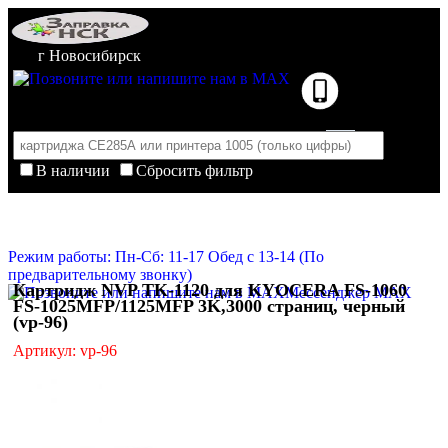
г Новосибирск
В наличии
Сбросить фильтр
Корзина пуста
Очистить корзину
Режим работы: Пн-Сб: 11-17 Обед с 13-14 (По
предварительному звонку)
Картридж NVP TK-1120 для KYOCERA FS-1060
Мессенджер MAX
FS-1025MFP/1125MFP 3K,3000 страниц, черный
(vp-96)
Артикул: vp-96