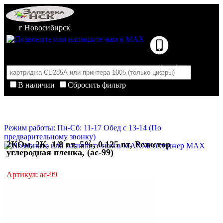
г Новосибирск
В наличии
Сбросить фильтр
Корзина пуста
Очистить корзину
Режим работы: Пн-Сб: 11-17 Обед с 13-14 (По
предварительному звонку)
2КОм, 2K, 1/8 вт, 5%, 0.125 вт, Резистор
Мессенджер MAX
углеродная пленка, (ac-99)
Артикул: ac-99