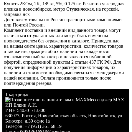
Купить 2КОм, 2K, 1/8 вт, 5%, 0.125 вт, Резистор углеродная
пленка в новосибирске, метро Студенческая, на горской,
заправка нск
Доставляем товары по России траспортными компаниями
или Почтой России.
Комплект поставки и внешний вид данного товара могут
отличаться от указанных или могут быть изменены
производителем без отражения в каталоге. Приведенные
на нашем сайте цены, характеристики, количество товаров,
а так же информация об их наличии на складе носят
ознакомительный характер и не являются публичной
офертой, определенной пунктом 2 статьи 437 ГК РФ. Для
получения информации о характеристиках товаров, их
наличии и стоимости необходимо связаться с менеджерами
нашей компании. Оплата производится только после
подтверждения резерва.
1 картридж
Мессенджер MAX
ИП Елкин А.И.
ИНН 540301713300
630073
,
Россия
,
Новосибирская область
,
Новосибирск
,
ул.
Блюхера, д.30 офис 1а
Телефон:
+7 (951) 361-68-19
Почта:
t89513616819@yandex.ru