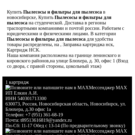
Купить
Пылесосы и фильтры для пылесоса
в
новосибирске, Купить
Пылесосы и фильтры для
пылесоса
на студенческой. Доставка в регионы
траспортными компаниями и почтой россии. Работаем с
юридическими и физическими лицами. В категории
Пылесосы и фильтры для пылесоса
для удобства
товары распределены, на , Заправка картриджа нск,
Картридж НСК.
Наша компания расположена на границе ленинского и
кировского районов,на улице Блюхера, д. 30, офис 1 (Вход
со двора, с правой стороны, цокольный этаж)
1 картридж
Мессенджер MAX
ИП Елкин А.И.
ИНН 540301713300
630073
,
Россия
,
Новосибирская область
,
Новосибирск
,
ул.
Блюхера, д.30 офис 1а
Телефон:
+7 (951) 361-68-19
Почта:
t89513616819@yandex.ru
Пн-Сб: 11-17 Обед с 13-14 (По предварительному звонку)
Мессенджер MAX