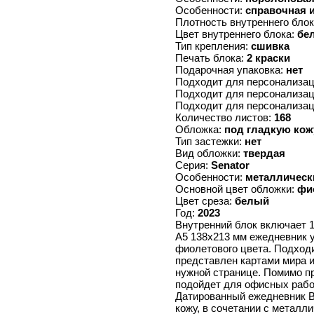
Особенности:
справочная 
Плотность внутреннего бло
Цвет внутреннего блока:
бе
Тип крепления:
сшивка
Печать блока:
2 краски
Подарочная упаковка:
нет
Подходит для персонализа
Подходит для персонализа
Подходит для персонализа
Количество листов:
168
Обложка:
под гладкую кож
Тип застежки:
нет
Вид обложки:
твердая
Серия:
Senator
Особенности:
металлическ
Основной цвет обложки:
фи
Цвет среза:
белый
Год:
2023
Внутренний блок включает 1
А5 138х213 мм ежедневник у
фиолетового цвета. Подходи
представлен картами мира 
нужной странице. Помимо 
подойдет для офисных рабо
Датированный ежедневник B
кожу, в сочетании с метал