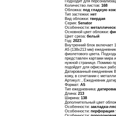
Подходит для персонализа
Количество листов:
168
Обложка:
под гладкую кож
Тип застежки:
нет
Вид обложки:
твердая
Серия:
Senator
Особенности:
металлическ
Основной цвет обложки:
фи
Цвет среза:
белый
Год:
2023
Внутренний блок включает 1
А5 (138х213 мм) ежедневник
фиолетового цвета. Подходи
представлен картами мира 
нужной странице. Помимо 
подойдет для офисных рабо
Датированный ежедневник B
кожу, в сочетании с метал
Артикул: , Ежедневник дат
Формат:
А5
Тип ежедневника:
датиров
Длина:
213
Ширина:
138
Дополнительный цвет обло
Особенности:
закладка-ля
Особенности:
перфорация 
Особенности:
поролоновая