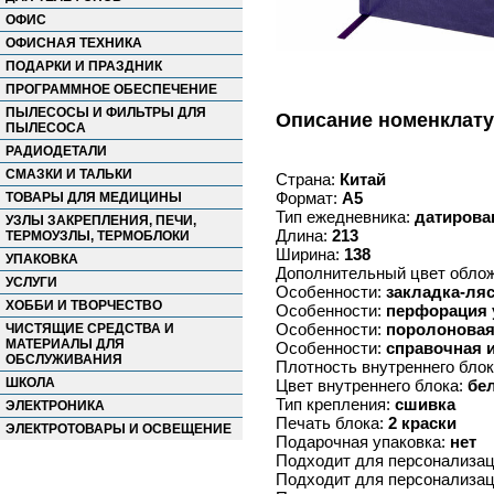
ОФИС
ОФИСНАЯ ТЕХНИКА
ПОДАРКИ И ПРАЗДНИК
ПРОГРАММНОЕ ОБЕСПЕЧЕНИЕ
ПЫЛЕСОСЫ И ФИЛЬТРЫ ДЛЯ
Описание номенклат
ПЫЛЕСОСА
РАДИОДЕТАЛИ
СМАЗКИ И ТАЛЬКИ
Страна:
Китай
Формат:
А5
ТОВАРЫ ДЛЯ МЕДИЦИНЫ
Тип ежедневника:
датиров
УЗЛЫ ЗАКРЕПЛЕНИЯ, ПЕЧИ,
Длина:
213
ТЕРМОУЗЛЫ, ТЕРМОБЛОКИ
Ширина:
138
УПАКОВКА
Дополнительный цвет обло
УСЛУГИ
Особенности:
закладка-ля
ХОББИ И ТВОРЧЕСТВО
Особенности:
перфорация 
Особенности:
поролоновая
ЧИСТЯЩИЕ СРЕДСТВА И
МАТЕРИАЛЫ ДЛЯ
Особенности:
справочная 
ОБСЛУЖИВАНИЯ
Плотность внутреннего бло
ШКОЛА
Цвет внутреннего блока:
бе
Тип крепления:
сшивка
ЭЛЕКТРОНИКА
Печать блока:
2 краски
ЭЛЕКТРОТОВАРЫ И ОСВЕЩЕНИЕ
Подарочная упаковка:
нет
Подходит для персонализа
Подходит для персонализа