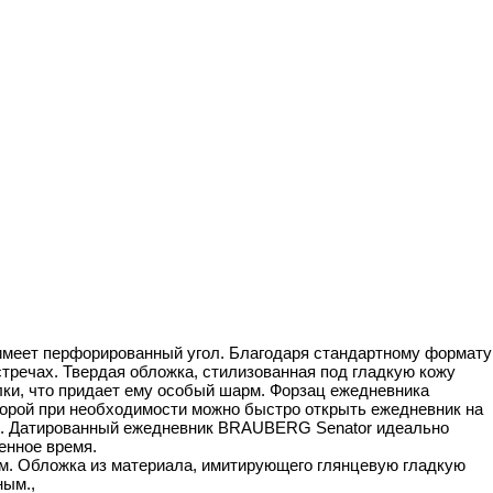
 имеет перфорированный угол. Благодаря стандартному формату
стречах. Твердая обложка, стилизованная под гладкую кожу
лки, что придает ему особый шарм. Форзац ежедневника
торой при необходимости можно быстро открыть ежедневник на
м. Датированный ежедневник BRAUBERG Senator идеально
енное время.
м. Обложка из материала, имитирующего глянцевую гладкую
ным.,