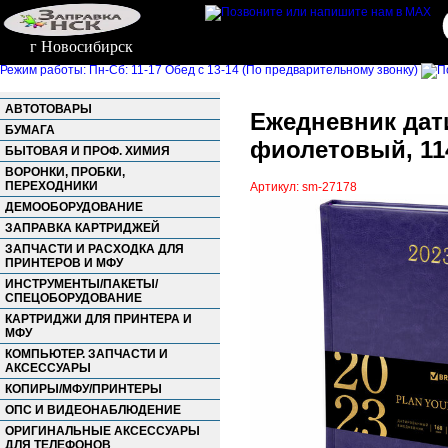
г Новосибирск
Режим работы: Пн-Сб: 11-17 Обед с 13-14 (По предварительному звонку)
АВТОТОВАРЫ
Ежедневник дат
БУМАГА
фиолетовый, 114
БЫТОВАЯ И ПРОФ. ХИМИЯ
ВОРОНКИ, ПРОБКИ,
ПЕРЕХОДНИКИ
Артикул: sm-27178
ДЕМООБОРУДОВАНИЕ
ЗАПРАВКА КАРТРИДЖЕЙ
ЗАПЧАСТИ И РАСХОДКА ДЛЯ
ПРИНТЕРОВ И МФУ
ИНСТРУМЕНТЫ/ПАКЕТЫ/
СПЕЦОБОРУДОВАНИЕ
КАРТРИДЖИ ДЛЯ ПРИНТЕРА И
МФУ
КОМПЬЮТЕР. ЗАПЧАСТИ И
АКСЕССУАРЫ
КОПИРЫ/МФУ/ПРИНТЕРЫ
ОПС И ВИДЕОНАБЛЮДЕНИЕ
ОРИГИНАЛЬНЫЕ АКСЕССУАРЫ
ДЛЯ ТЕЛЕФОНОВ