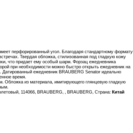
 имеет перфорированный угол. Благодаря стандартному формату
встречах. Твердая обложка, стилизованная под гладкую кожу
лки, что придает ему особый шарм. Форзац ежедневника
торой при необходимости можно быстро открыть ежедневник на
м. Датированный ежедневник BRAUBERG Senator идеально
енное время.
м. Обложка из материала, имитирующего глянцевую гладкую
ным.
фиолетовый, 114066, BRAUBERG, , BRAUBERG, Страна:
Китай