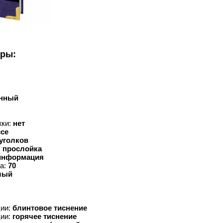
уры:
анный
жки:
нет
ссе
уголков
 прослойка
информация
ка:
70
лый
ции:
блинтовое тиснение
ции:
горячее тиснение