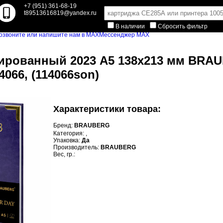
+7 (951) 361-68-19
t89513616819@yandex.ru
В наличии
Сбросить фильтр
Мессенджер MAX
ированный 2023 А5 138x213 мм BRAUB
066, (114066son)
Характеристики товара:
Бренд:
BRAUBERG
Категория:
,
Упаковка:
Да
Производитель:
BRAUBERG
Вес, гр.: