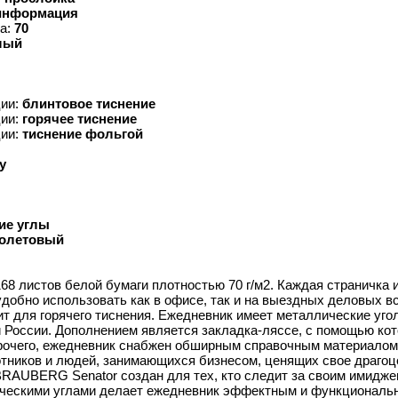
информация
ка:
70
лый
ции:
блинтовое тиснение
ции:
горячее тиснение
ции:
тиснение фольгой
у
ие углы
олетовый
68 листов белой бумаги плотностью 70 г/м2. Каждая страничка
добно использовать как в офисе, так и на выездных деловых в
т для горячего тиснения. Ежедневник имеет металлические уго
и России. Дополнением является закладка-ляссе, с помощью ко
прочего, ежедневник снабжен обширным справочным материало
тников и людей, занимающихся бизнесом, ценящих свое драгоц
RAUBERG Senator создан для тех, кто следит за своим имидже
лическими углами делает ежедневник эффектным и функциональ