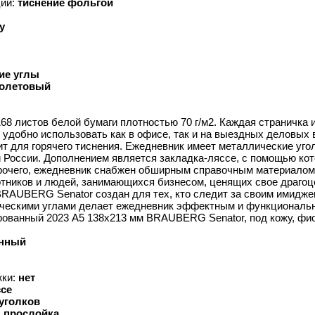
ции:
тиснение фольгой
у
ие углы
олетовый
68 листов белой бумаги плотностью 70 г/м2. Каждая страничка
 удобно использовать как в офисе, так и на выездных деловых 
т для горячего тиснения. Ежедневник имеет металлические уго
и России. Дополнением является закладка-ляссе, с помощью ко
прочего, ежедневник снабжен обширным справочным материало
тников и людей, занимающихся бизнесом, ценящих свое драгоц
RAUBERG Senator создан для тех, кто следит за своим имидже
лическими углами делает ежедневник эффектным и функциональ
ированный 2023 А5 138x213 мм BRAUBERG Senator, под кожу, 
анный
жки:
нет
ссе
уголков
 прослойка