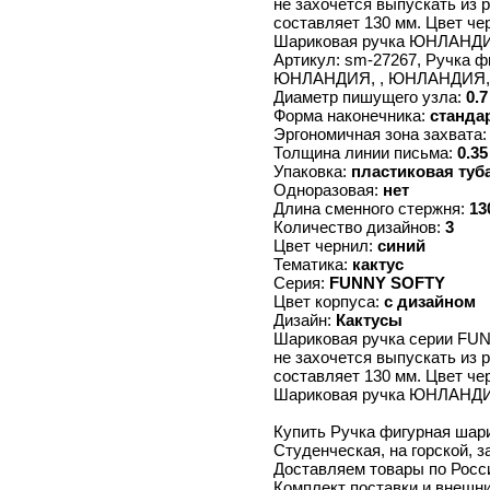
не захочется выпускать из 
составляет 130 мм. Цвет че
Шариковая ручка ЮНЛАНДИЯ
Артикул: sm-27267, Ручка 
ЮНЛАНДИЯ, , ЮНЛАНДИЯ, 
Диаметр пишущего узла:
0.7
Форма наконечника:
станда
Эргономичная зона захвата
Толщина линии письма:
0.35
Упаковка:
пластиковая туб
Одноразовая:
нет
Длина сменного стержня:
13
Количество дизайнов:
3
Цвет чернил:
синий
Тематика:
кактус
Серия:
FUNNY SOFTY
Цвет корпуса:
с дизайном
Дизайн:
Кактусы
Шариковая ручка серии FUN
не захочется выпускать из 
составляет 130 мм. Цвет че
Шариковая ручка ЮНЛАНДИЯ
Купить Ручка фигурная шар
Студенческая, на горской, з
Доставляем товары по Росс
Комплект поставки и внешни