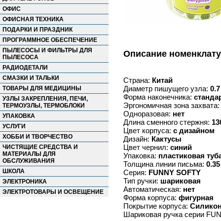
ОФИС
ОФИСНАЯ ТЕХНИКА
ПОДАРКИ И ПРАЗДНИК
ПРОГРАММНОЕ ОБЕСПЕЧЕНИЕ
ПЫЛЕСОСЫ И ФИЛЬТРЫ ДЛЯ
Описание номенклат
ПЫЛЕСОСА
РАДИОДЕТАЛИ
СМАЗКИ И ТАЛЬКИ
Страна:
Китай
Диаметр пишущего узла:
0.7
ТОВАРЫ ДЛЯ МЕДИЦИНЫ
Форма наконечника:
станда
УЗЛЫ ЗАКРЕПЛЕНИЯ, ПЕЧИ,
Эргономичная зона захвата
ТЕРМОУЗЛЫ, ТЕРМОБЛОКИ
Одноразовая:
нет
УПАКОВКА
Длина сменного стержня:
13
УСЛУГИ
Цвет корпуса:
с дизайном
ХОББИ И ТВОРЧЕСТВО
Дизайн:
Кактусы
Цвет чернил:
синий
ЧИСТЯЩИЕ СРЕДСТВА И
МАТЕРИАЛЫ ДЛЯ
Упаковка:
пластиковая туб
ОБСЛУЖИВАНИЯ
Толщина линии письма:
0.35
ШКОЛА
Серия:
FUNNY SOFTY
Тип ручки:
шариковая
ЭЛЕКТРОНИКА
Автоматическая:
нет
ЭЛЕКТРОТОВАРЫ И ОСВЕЩЕНИЕ
Форма корпуса:
фигурная
Покрытие корпуса:
Силикон
Шариковая ручка серии FUN