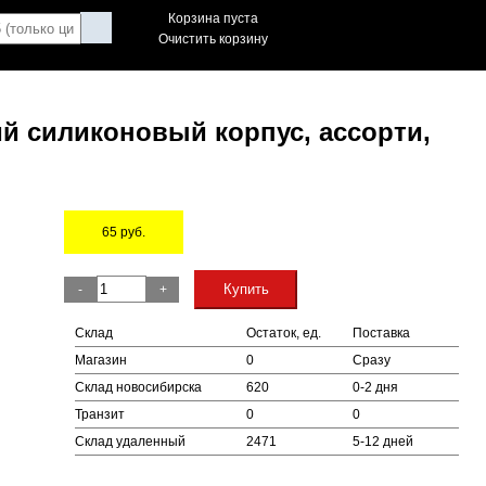
Корзина пуста
Очистить корзину
й силиконовый корпус, ассорти,
65
руб.
Остаток
Купить
-
+
Склад
Остаток, ед.
Поставка
Магазин
0
Сразу
Склад новосибирска
620
0-2 дня
Транзит
0
0
Склад удаленный
2471
5-12 дней