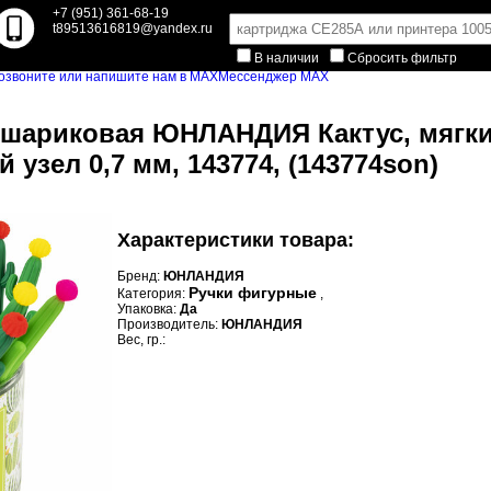
+7 (951) 361-68-19
t89513616819@yandex.ru
В наличии
Сбросить фильтр
Мессенджер MAX
 шариковая ЮНЛАНДИЯ Кактус, мягки
узел 0,7 мм, 143774, (143774son)
Характеристики товара:
Бренд:
ЮНЛАНДИЯ
Ручки фигурные
Категория:
,
Упаковка:
Да
Производитель:
ЮНЛАНДИЯ
Вес, гр.: