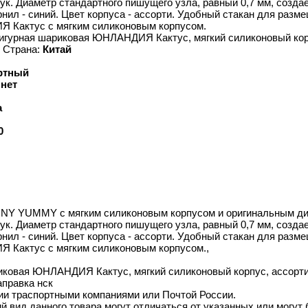
рук. Диаметр стандартного пишущего узла, равный 0,7 мм, созда
рнил - синий. Цвет корпуса - ассорти. Удобный стакан для разм
 Кактус с мягким силиконовым корпусом.
фигурная шариковая ЮНЛАНДИЯ Кактус, мягкий силиконовый корп
Страна:
Китай
ртный
:
нет
а
0
NY YUMMY с мягким силиконовым корпусом и оригинальным диза
рук. Диаметр стандартного пишущего узла, равный 0,7 мм, созда
рнил - синий. Цвет корпуса - ассорти. Удобный стакан для разм
 Кактус с мягким силиконовым корпусом.,
иковая ЮНЛАНДИЯ Кактус, мягкий силиконовый корпус, ассорти,
аправка нск
ии траспортными компаниями или Почтой России.
й вид данного товара могут отличаться от указанных или могут