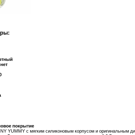
уры:
ртный
:
нет
0
а
овое покрытие
NY YUMMY с мягким силиконовым корпусом и оригинальным диза