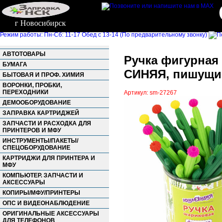
г Новосибирск
Режим работы: Пн-Сб: 11-17 Обед с 13-14 (По предварительному звонку)
АВТОТОВАРЫ
Ручка фигурная
БУМАГА
СИНЯЯ, пишущий 
БЫТОВАЯ И ПРОФ. ХИМИЯ
ВОРОНКИ, ПРОБКИ,
ПЕРЕХОДНИКИ
Артикул: sm-27267
ДЕМООБОРУДОВАНИЕ
ЗАПРАВКА КАРТРИДЖЕЙ
ЗАПЧАСТИ И РАСХОДКА ДЛЯ
ПРИНТЕРОВ И МФУ
ИНСТРУМЕНТЫ/ПАКЕТЫ/
СПЕЦОБОРУДОВАНИЕ
КАРТРИДЖИ ДЛЯ ПРИНТЕРА И
МФУ
КОМПЬЮТЕР. ЗАПЧАСТИ И
АКСЕССУАРЫ
КОПИРЫ/МФУ/ПРИНТЕРЫ
ОПС И ВИДЕОНАБЛЮДЕНИЕ
ОРИГИНАЛЬНЫЕ АКСЕССУАРЫ
ДЛЯ ТЕЛЕФОНОВ