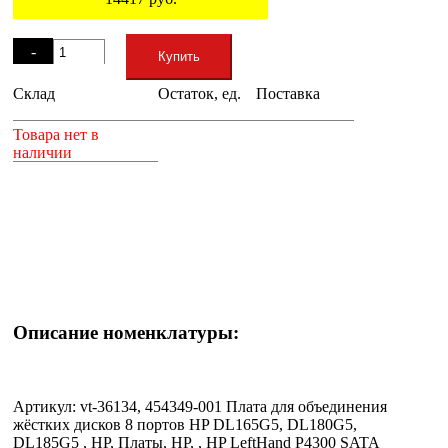
Остаток
-
Купить
Склад
Остаток, ед.
Поставка
+
Товара нет в
наличии
Описание номенклатуры:
Артикул: vt-36134, 454349-001 Плата для объединения
жёстких дисков 8 портов HP DL165G5, DL180G5,
DL185G5 , HP, Платы, HP, , HP LeftHand P4300 SATA