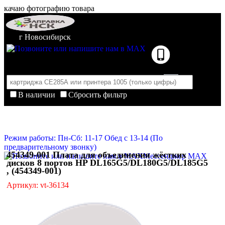
качаю фотографию товара
г Новосибирск
В наличии
Сбросить фильтр
Корзина пуста
Очистить корзину
Режим работы: Пн-Сб: 11-17 Обед с 13-14 (По
предварительному звонку)
454349-001 Плата для объединения жёстких
Мессенджер MAX
дисков 8 портов HP DL165G5/DL180G5/DL185G5
, (454349-001)
Артикул: vt-36134