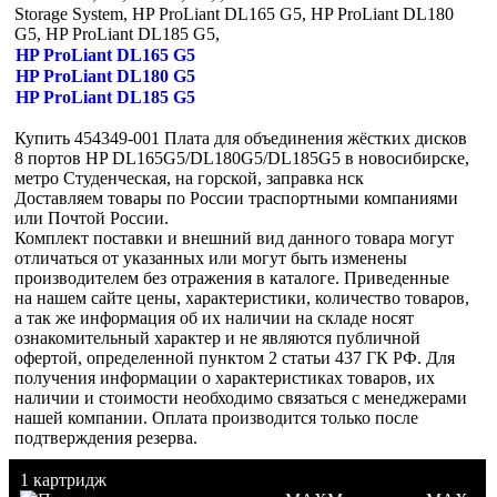
Storage System, HP ProLiant DL165 G5, HP ProLiant DL180
G5, HP ProLiant DL185 G5,
HP ProLiant DL165 G5
HP ProLiant DL180 G5
HP ProLiant DL185 G5
Купить 454349-001 Плата для объединения жёстких дисков
8 портов HP DL165G5/DL180G5/DL185G5 в новосибирске,
метро Студенческая, на горской, заправка нск
Доставляем товары по России траспортными компаниями
или Почтой России.
Комплект поставки и внешний вид данного товара могут
отличаться от указанных или могут быть изменены
производителем без отражения в каталоге. Приведенные
на нашем сайте цены, характеристики, количество товаров,
а так же информация об их наличии на складе носят
ознакомительный характер и не являются публичной
офертой, определенной пунктом 2 статьи 437 ГК РФ. Для
получения информации о характеристиках товаров, их
наличии и стоимости необходимо связаться с менеджерами
нашей компании. Оплата производится только после
подтверждения резерва.
1 картридж