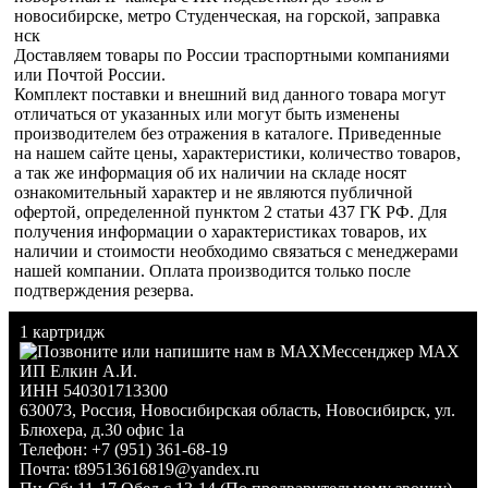
новосибирске, метро Студенческая, на горской, заправка
нск
Доставляем товары по России траспортными компаниями
или Почтой России.
Комплект поставки и внешний вид данного товара могут
отличаться от указанных или могут быть изменены
производителем без отражения в каталоге. Приведенные
на нашем сайте цены, характеристики, количество товаров,
а так же информация об их наличии на складе носят
ознакомительный характер и не являются публичной
офертой, определенной пунктом 2 статьи 437 ГК РФ. Для
получения информации о характеристиках товаров, их
наличии и стоимости необходимо связаться с менеджерами
нашей компании. Оплата производится только после
подтверждения резерва.
1 картридж
Мессенджер MAX
ИП Елкин А.И.
ИНН 540301713300
630073
,
Россия
,
Новосибирская область
,
Новосибирск
,
ул.
Блюхера, д.30 офис 1а
Телефон:
+7 (951) 361-68-19
Почта:
t89513616819@yandex.ru