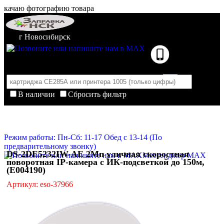
качаю фотографию товара
г Новосибирск
В наличии
Сбросить фильтр
Корзина пуста
Очистить корзину
Режим работы: Пн-Сб: 11-17 Обед с 13-14 (По
предварительному звонку)
DS-2DE5232IW-AE 2Мп уличная скоростная
Мессенджер MAX
поворотная IP-камера с ИК-подсветкой до 150м,
(E004190)
Артикул: eso-37966