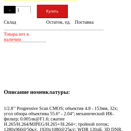
Остаток
-
Купить
Склад
Остаток, ед.
Поставка
+
Товара нет в
наличии
Описание номенклатуры:
1/2.8’’ Progressive Scan CMOS; объектив 4.8 - 153мм, 32x;
угол обзора объектива 55.6° - 2.04°; механический ИК-
фильтр; 0.005лк@F1.6; сжатие
H.265/H.264/MJPEG/H.265+/H.264+; тройной поток;
1280х960@50к/с, 1920х1080@25к/с; WDR 120дБ, 3D DNR,