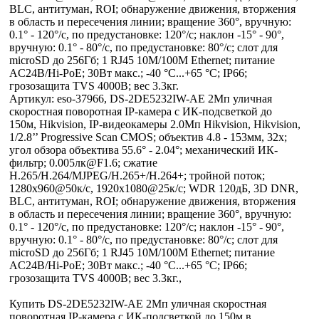
BLC, антитуман, ROI; обнаружение движения, вторжения
в область и пересечения линии; вращение 360°, вручную:
0.1° - 120°/с, по предустановке: 120°/с; наклон -15° - 90°,
вручную: 0.1° - 80°/с, по предустановке: 80°/с; слот для
microSD до 256Гб; 1 RJ45 10M/100M Ethernet; питание
AC24В/Hi-PoE; 30Вт макс.; -40 °C...+65 °C; IP66;
грозозащита TVS 4000B; вес 3.3кг.
Артикул: eso-37966, DS-2DE5232IW-AE 2Мп уличная
скоростная поворотная IP-камера с ИК-подсветкой до
150м, Hikvision, IP-видеокамеры 2.0Мп Hikvision, Hikvision,
1/2.8’’ Progressive Scan CMOS; объектив 4.8 - 153мм, 32x;
угол обзора объектива 55.6° - 2.04°; механический ИК-
фильтр; 0.005лк@F1.6; сжатие
H.265/H.264/MJPEG/H.265+/H.264+; тройной поток;
1280х960@50к/с, 1920х1080@25к/с; WDR 120дБ, 3D DNR,
BLC, антитуман, ROI; обнаружение движения, вторжения
в область и пересечения линии; вращение 360°, вручную:
0.1° - 120°/с, по предустановке: 120°/с; наклон -15° - 90°,
вручную: 0.1° - 80°/с, по предустановке: 80°/с; слот для
microSD до 256Гб; 1 RJ45 10M/100M Ethernet; питание
AC24В/Hi-PoE; 30Вт макс.; -40 °C...+65 °C; IP66;
грозозащита TVS 4000B; вес 3.3кг.,
Купить DS-2DE5232IW-AE 2Мп уличная скоростная
поворотная IP-камера с ИК-подсветкой до 150м в