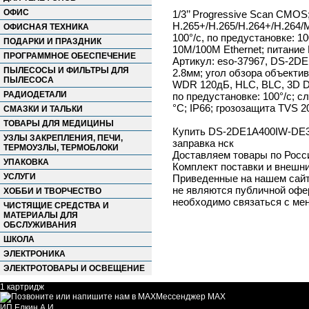
ОФИС
1/3’’ Progressive Scan CMOS
H.265+/H.265/H.264+/H.264/
ОФИСНАЯ ТЕХНИКА
100°/с, по предустановке: 10
ПОДАРКИ И ПРАЗДНИК
10M/100M Ethernet; питание D
ПРОГРАММНОЕ ОБЕСПЕЧЕНИЕ
Артикул: eso-37967, DS-2DE
ПЫЛЕСОСЫ И ФИЛЬТРЫ ДЛЯ
2.8мм; угол обзора объекти
ПЫЛЕСОСА
WDR 120дБ, HLC, BLC, 3D DNR,
РАДИОДЕТАЛИ
по предустановке: 100°/с; с
°C; IP66; грозозащита TVS 2
СМАЗКИ И ТАЛЬКИ
ТОВАРЫ ДЛЯ МЕДИЦИНЫ
Купить DS-2DE1A400IW-DE3(2
УЗЛЫ ЗАКРЕПЛЕНИЯ, ПЕЧИ,
заправка нск
ТЕРМОУЗЛЫ, ТЕРМОБЛОКИ
Доставляем товары по Росс
УПАКОВКА
Комплект поставки и внешни
УСЛУГИ
Приведенные на нашем сайте
не являются публичной офер
ХОББИ И ТВОРЧЕСТВО
необходимо связаться с ме
ЧИСТЯЩИЕ СРЕДСТВА И
МАТЕРИАЛЫ ДЛЯ
ОБСЛУЖИВАНИЯ
ШКОЛА
ЭЛЕКТРОНИКА
ЭЛЕКТРОТОВАРЫ И ОСВЕЩЕНИЕ
1 картридж
Мессенджер MAX
ИП Елкин А.И.