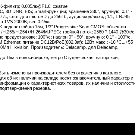
ИК-фильтр; 0.005лк@F1.6; сжатие
, 3D DNR, EIS; Smart-функции; вращение 330°, вручную: 0.1° -
100°/с; слот для microSD до 256Гб; аудиовход/выход 1/1; 1 RJ45
а TVS 2000B; вес 0.45кг.
подсветкой до 15м, 1/3’’ Progressive Scan CMOS; объектив
+/H.265/H.264+/H.264/MJPEG; тройной поток; 2560 ? 1440 @30к/с
предустановке: 100°/с; наклон 0° - 90°, вручную: 0.1° - 100°/с,
Ethernet; питание DC12В/PoE(802.3af); 12Вт макс.; -10 °C...+55
5.0Мп Hikvision, Производитель: Delacamp, для Delacamp,
 15м в новосибирске, метро Студенческая, на горской,
 быть изменены производителем без отражения в каталоге.
ия об их наличии на складе носят ознакомительный характер и
информации о характеристиках товаров, их наличии и стоимост
подтверждения резерва.