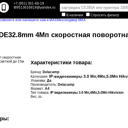
+7 (951) 361-68-19
t89513616819@yandex.ru
В наличии
Сбросить фильтр
Мессенджер MAX
DE32.8mm 4Мп скоростная поворотная
Характеристики товара:
Бренд:
Delacamp
IP-видеокамеры 3.0 Мп,4Мп,5.0Мп Hikv
Категория:
Упаковка:
Да
Производитель:
Delacamp
Формат:
A4
Тип товара:
IP видеокамеры 3.0 Мп,4Мп,5.0Мп Hikvision
Вес, гр.:
уры: