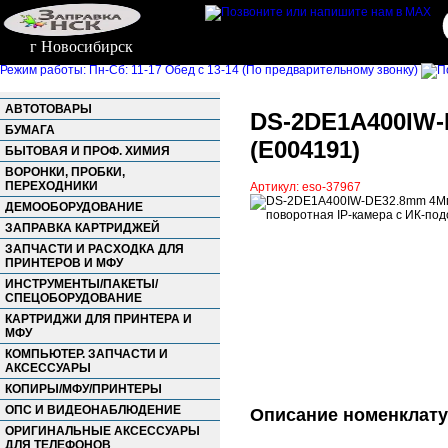
г Новосибирск
Режим работы: Пн-Сб: 11-17 Обед с 13-14 (По предварительному звонку)
АВТОТОВАРЫ
DS-2DE1A400IW-
БУМАГА
(E004191)
БЫТОВАЯ И ПРОФ. ХИМИЯ
ВОРОНКИ, ПРОБКИ,
ПЕРЕХОДНИКИ
Артикул: eso-37967
ДЕМООБОРУДОВАНИЕ
ЗАПРАВКА КАРТРИДЖЕЙ
ЗАПЧАСТИ И РАСХОДКА ДЛЯ
ПРИНТЕРОВ И МФУ
ИНСТРУМЕНТЫ/ПАКЕТЫ/
СПЕЦОБОРУДОВАНИЕ
КАРТРИДЖИ ДЛЯ ПРИНТЕРА И
МФУ
КОМПЬЮТЕР. ЗАПЧАСТИ И
АКСЕССУАРЫ
КОПИРЫ/МФУ/ПРИНТЕРЫ
ОПС И ВИДЕОНАБЛЮДЕНИЕ
Описание номенклат
ОРИГИНАЛЬНЫЕ АКСЕССУАРЫ
ДЛЯ ТЕЛЕФОНОВ