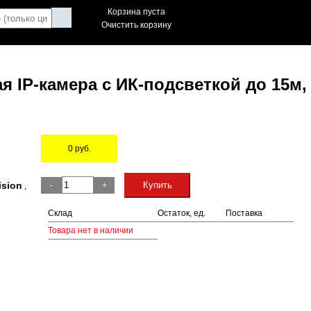
Корзина пуста
Очистить корзину
 IP-камера c ИК-подсветкой до 15м,
0
руб.
Остаток
ision
Купить
-
+
,
Склад
Остаток, ед.
Поставка
Товара нет в наличии