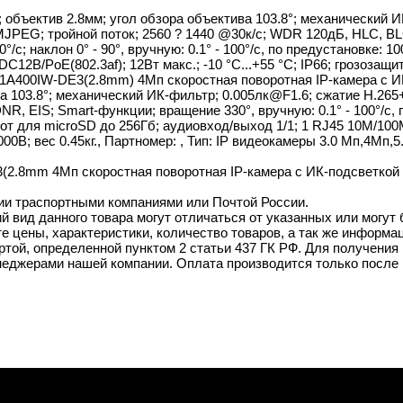
; объектив 2.8мм; угол обзора объектива 103.8°; механический 
MJPEG; тройной поток; 2560 ? 1440 @30к/с; WDR 120дБ, HLC, BLC
0°/с; наклон 0° - 90°, вручную: 0.1° - 100°/с, по предустановке: 
C12В/PoE(802.3af); 12Вт макс.; -10 °C...+55 °C; IP66; грозозащит
1A400IW-DE3(2.8mm) 4Мп скоростная поворотная IP-камера c ИК-
ва 103.8°; механический ИК-фильтр; 0.005лк@F1.6; сжатие H.265
 EIS; Smart-функции; вращение 330°, вручную: 0.1° - 100°/с, по 
лот для microSD до 256Гб; аудиовход/выход 1/1; 1 RJ45 10M/100M 
000B; вес 0.45кг., Партномер: , Тип: IP видеокамеры 3.0 Мп,4Мп,
.8mm 4Мп скоростная поворотная IP-камера c ИК-подсветкой до
ии траспортными компаниями или Почтой России.
й вид данного товара могут отличаться от указанных или могут
 цены, характеристики, количество товаров, а так же информац
той, определенной пунктом 2 статьи 437 ГК РФ. Для получения 
неджерами нашей компании. Оплата производится только после 