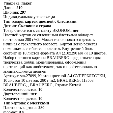
Упаковка:
пакет
Длина:
210
Ширина:
297
Индивидуальная упаковка:
да
Тип товара:
картон цветной с блестками
Дизайн:
Сказочная страна
Товар относится к сегменту ЭКОНОМ:
нет
Цветной картон со сплошными блестками обладает
плотностью 280 г/м2. Может использоваться детьми,
начиная с трехлетнего возраста. Картон легко режется
ножницами, сгибается и клеится. Внутренний блок
состоит из 10 листов формата А4 (210х290 мм) и 10 цветов.
Набор цветного картона BRAUBERG предназначен для
творчества, хобби, моделирования, оформления
презентаций как любителями, так и профессионально
занимающимися людьми.
Артикул: sm-27099, Картон цветной А4 СУПЕРБЛЕСТКИ,
10 листов 10 цветов, 280 г, м2, BRAUBERG, 113508,
BRAUBERG, , BRAUBERG, Страна:
Китай
Количество листов:
10
Двусторонний:
нет
Количество цветов:
10
Тип картона:
с блестками
Плотность картона:
280
Формат:
А4