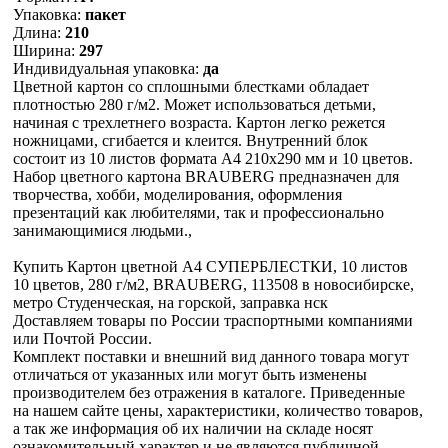
Упаковка:
пакет
Длина:
210
Ширина:
297
Индивидуальная упаковка:
да
Цветной картон со сплошными блестками обладает
плотностью 280 г/м2. Может использоваться детьми,
начиная с трехлетнего возраста. Картон легко режется
ножницами, сгибается и клеится. Внутренний блок
состоит из 10 листов формата А4 210х290 мм и 10 цветов.
Набор цветного картона BRAUBERG предназначен для
творчества, хобби, моделирования, оформления
презентаций как любителями, так и профессионально
занимающимися людьми.,
Купить Картон цветной А4 СУПЕРБЛЕСТКИ, 10 листов
10 цветов, 280 г/м2, BRAUBERG, 113508 в новосибирске,
метро Студенческая, на горской, заправка нск
Доставляем товары по России траспортными компаниями
или Почтой России.
Комплект поставки и внешний вид данного товара могут
отличаться от указанных или могут быть изменены
производителем без отражения в каталоге. Приведенные
на нашем сайте цены, характеристики, количество товаров,
а так же информация об их наличии на складе носят
ознакомительный характер и не являются публичной