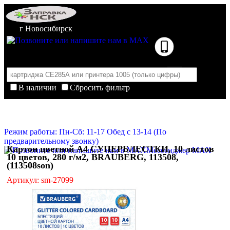
г Новосибирск
В наличии
Сбросить фильтр
Корзина пуста
Очистить корзину
Режим работы: Пн-Сб: 11-17 Обед с 13-14 (По
предварительному звонку)
Картон цветной А4 СУПЕРБЛЕСТКИ, 10 листов
Мессенджер MAX
10 цветов, 280 г/м2, BRAUBERG, 113508,
(113508son)
Артикул: sm-27099